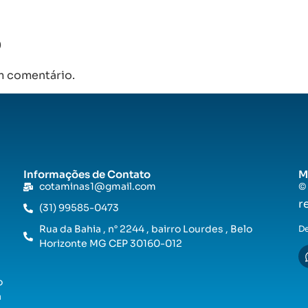
o
m comentário.
Informações de Contato
M
cotaminas1@gmail.com
©
r
(31) 99585-0473
Rua da Bahia , n° 2244 , bairro Lourdes , Belo
D
Horizonte MG CEP 30160-012
o
a